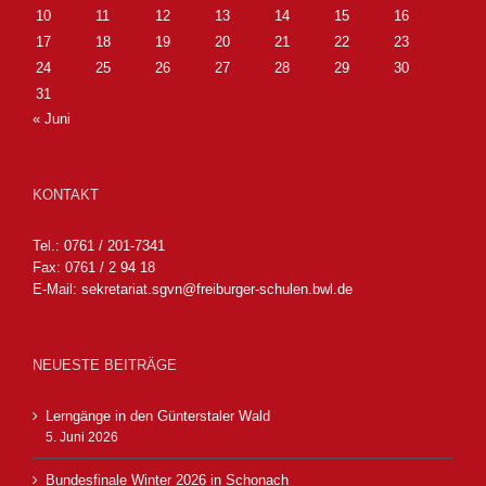
10
11
12
13
14
15
16
17
18
19
20
21
22
23
24
25
26
27
28
29
30
31
« Juni
KONTAKT
Tel.: 0761 / 201-7341
Fax: 0761 / 2 94 18
E-Mail:
sekretariat.sgvn@freiburger-schulen.bwl.de
NEUESTE BEITRÄGE
Lerngänge in den Günterstaler Wald
5. Juni 2026
Bundesfinale Winter 2026 in Schonach