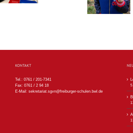
KONTAKT
NE
Tel.: 0761 / 201-7341
L
Fax: 0761 / 2 94 18
5
E-Mail:
sekretariat.sgvn@freiburger-schulen.bwl.de
B
1
A
1