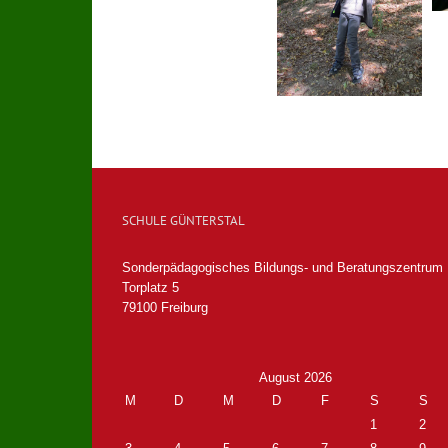
SCHULE GÜNTERSTAL
Sonderpädagogisches Bildungs- und Beratungszentrum
Torplatz 5
79100 Freiburg
August 2026
M
D
M
D
F
S
S
1
2