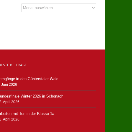
Archiv
UESTE BEITRÄGE
erngänge in den Günterstaler Wald
. Juni 2026
undesfinale Winter 2026 in Schonach
3. April 2026
rbeiten mit Ton in der Klasse 1a
3. April 2026