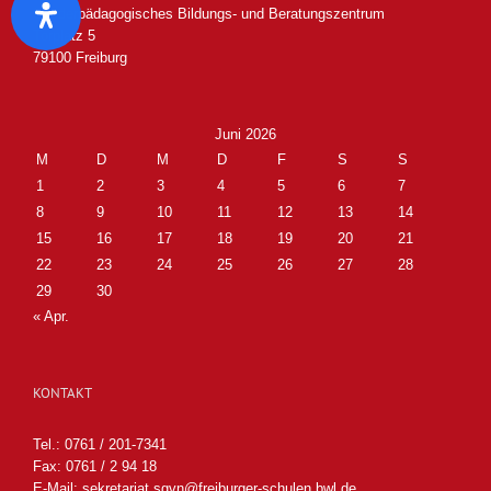
Sonderpädagogisches Bildungs- und Beratungszentrum
Torplatz 5
79100 Freiburg
Juni 2026
M
D
M
D
F
S
S
1
2
3
4
5
6
7
8
9
10
11
12
13
14
15
16
17
18
19
20
21
22
23
24
25
26
27
28
29
30
« Apr.
KONTAKT
Tel.: 0761 / 201-7341
Fax: 0761 / 2 94 18
E-Mail:
sekretariat.sgvn@freiburger-schulen.bwl.de