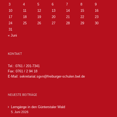
3
4
5
6
7
8
9
10
11
12
13
14
15
16
17
18
19
20
21
22
23
24
25
26
27
28
29
30
31
« Juni
KONTAKT
Tel.: 0761 / 201-7341
Fax: 0761 / 2 94 18
E-Mail:
sekretariat.sgvn@freiburger-schulen.bwl.de
NEUESTE BEITRÄGE
Lerngänge in den Günterstaler Wald
5. Juni 2026