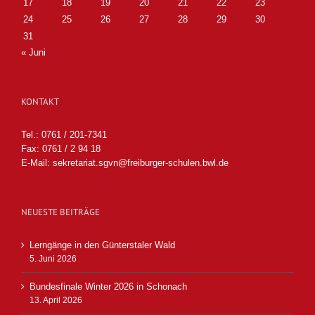
17
18
19
20
21
22
23
24
25
26
27
28
29
30
31
« Juni
KONTAKT
Tel.: 0761 / 201-7341
Fax: 0761 / 2 94 18
E-Mail:
sekretariat.sgvn@freiburger-schulen.bwl.de
NEUESTE BEITRÄGE
Lerngänge in den Günterstaler Wald
5. Juni 2026
Bundesfinale Winter 2026 in Schonach
13. April 2026